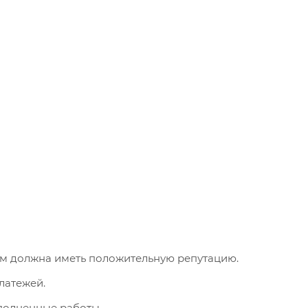
ам должна иметь положительную репутацию.
латежей.
ыполненные работы.